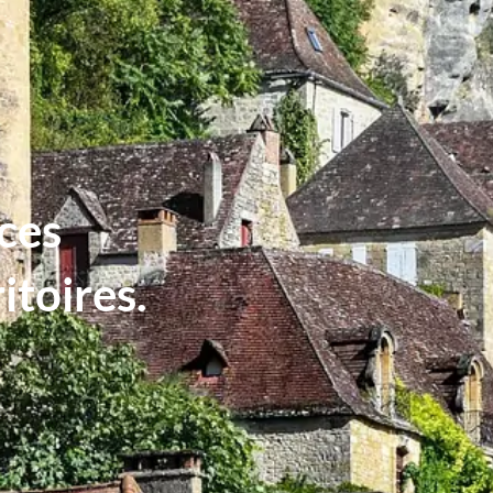
nces
itoires.