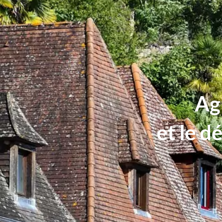
Agi
et le d