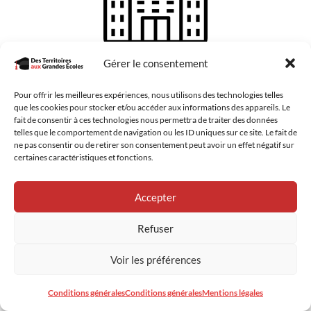
Gérer le consentement
204
Pour offrir les meilleures expériences, nous utilisons des technologies telles
lycées conventionnées
que les cookies pour stocker et/ou accéder aux informations des appareils. Le
fait de consentir à ces technologies nous permettra de traiter des données
telles que le comportement de navigation ou les ID uniques sur ce site. Le fait de
ne pas consentir ou de retirer son consentement peut avoir un effet négatif sur
certaines caractéristiques et fonctions.
Accepter
Refuser
+ de 19.000
Voir les préférences
lycéens sensibilisés
Conditions générales
Conditions générales
Mentions légales