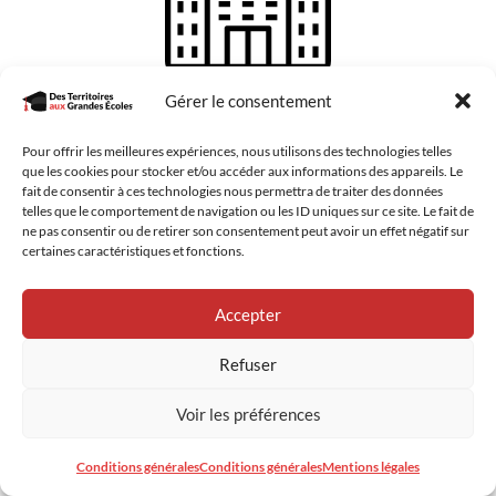
Gérer le consentement
204
Pour offrir les meilleures expériences, nous utilisons des technologies telles
lycées conventionnées
que les cookies pour stocker et/ou accéder aux informations des appareils. Le
fait de consentir à ces technologies nous permettra de traiter des données
telles que le comportement de navigation ou les ID uniques sur ce site. Le fait de
ne pas consentir ou de retirer son consentement peut avoir un effet négatif sur
certaines caractéristiques et fonctions.
Accepter
Refuser
+ de 19.000
Voir les préférences
lycéens sensibilisés
Conditions générales
Conditions générales
Mentions légales